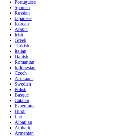
Portuguese
Spanish
Russian
Japanese
Korean
Arabic
Irish
Greek
Turkish
Italian
Danish
Romanian
Indonesian
Czech
Afrikaans
Swedish
Polish
Basque
Catalan
Esperanto
Hindi
Lao
Albanian
Amharic
Armenian