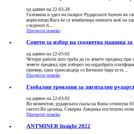
од админ на 22-03-28
Големина и удел на пазарот Рударските базени во с
корисници.Кога ќе се комбинира нивната моќ на ха
следниот б...
Прочитај повеќе
Совети за избор на соодветна машина за
од админ на 22-03-02
Четири работи што треба да ги земете предвид при 
земете предвид при изборот на најдобрата платформ
пример, една трансакција со Биткоин бара иста ...
Прочитај повеќе
Глобални трендови за дигитално рударс
од админ на 22-03-02
Во моментов, рударската скала на Кина сочинува 65
светот.Во целина, Северна Америка постепено почна
Прочитај повеќе
ANTMINER Insight 2022