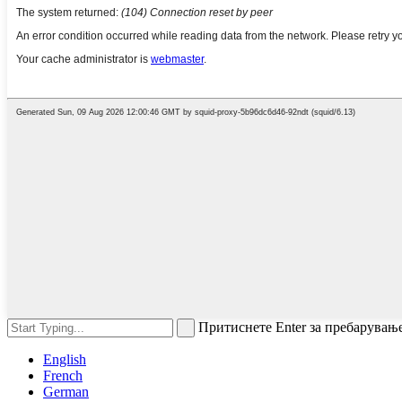
Притиснете Enter за пребарувањ
English
French
German