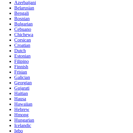
Azerbaijani
Belarusian
Bengali
Bosnian
Bulgarian
Cebuano
Chichewa
Corsican
Croatian
Dutch
Estonian
Filipino
Finnish
Frisian
Galician
Georgian
Gujarati
Haitian
Hausa
Hawaiian
Hebrew
Hmong
Hungarian
Icelandic
Igbo