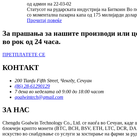
од админ на 22-03-02
Статусот на рударската индустрија на Биткоин Во 
со моментална пазарна капа од 175 милијарди долар
Прочитај повеќе
За прашања за нашите производи или це
во рок од 24 часа.
ПРЕТПЛАТЕТЕ СЕ
КОНТАКТ
200 Tianfu Fifth Street, Ченгду, Сечуан
(86) 28-61290129
7 дена во неделата од 9:00 до 18:00 часот
goalwintech@gmail.com
ЗА НАС
Chengdu Goalwin Technology Co., Ltd. се наоѓа во Сечуан, каде
блокчејн крипто монети (BTC, BCH, BSV, ETH, LTC, DCR, DASH,
искуство во снабдување со услуги за хостирање на фарми за ру