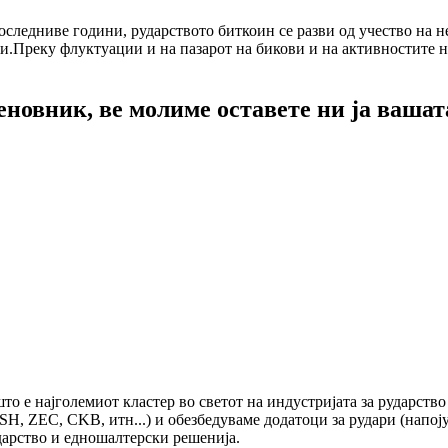
последниве години, рударството биткоин се разви од учество на
и.Преку флуктуации и на пазарот на бикови и на активностите н
новник, ве молиме оставете ни ја вашат
 што е најголемиот кластер во светот на индустријата за рударст
 ZEC, CKB, итн...) и обезбедуваме додатоци за рудари (напојув
дарство и едношалтерски решенија.