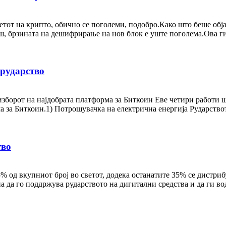
ветот на крипто, обично се поголеми, подобро.Како што беше обј
ш, брзината на дешифрирање на нов блок е уште поголема.Ова ги
 рударство
изборот на најдобрата платформа за Биткоин Еве четири работи ш
а за Биткоин.1) Потрошувачка на електрична енергија Рударство
тво
% од вкупниот број во светот, додека останатите 35% се дистри
 да го поддржува рударството на дигитални средства и да ги во