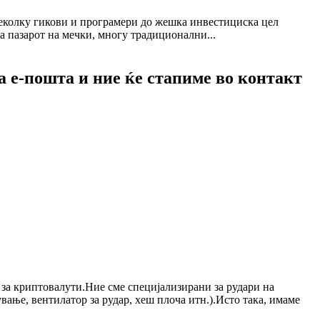
 неколку гикови и програмери до жешка инвестициска цел
а пазарот на мечки, многу традиционални...
а е-пошта и ние ќе стапиме во контакт
во за криптовалути.Ние сме специјализирани за рудари на
ање, вентилатор за рудар, хеш плоча итн.).Исто така, имаме