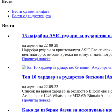
Вести
Вести од компанијата
Вести од индустријата
Вести
15 најдобри ASIC рудари за рударство н
од админ на 22-09-29
Најдобри рудари за криптовалути ASIC Еве список 
вентилатор со високи вртежи во минута, мала потро
Прочитај повеќе
Топ 10 хардвер за рударство биткоин [А
од админ на 22-09-23
Список на врвен хардвер за рударство Bitcoin еве е
Avalonminer 1246 Whatsminer M32-62t Bitmain Antmine
Прочитај повеќе
Како да изберам базен за ископување к