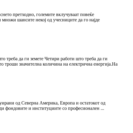
аснето претходно, големите вклучуваат повеќе
 множи шансите некој од учесниците да го најде
то треба да ги земете Четири работи што треба да ги
то троши значителна количина на електрична енергија.На
буирани од Северна Америка, Европа и остатокот од
ди фондовите и институциите со професионален ...