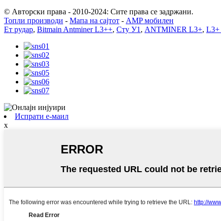
© Авторски права - 2010-2024: Сите права се задржани.
Топли производи
-
Мапа на сајтот
-
AMP мобилен
Ет рудар
,
Bitmain Antminer L3++
,
Сту У1
,
ANTMINER L3+
,
L3+ 
Испрати е-маил
x