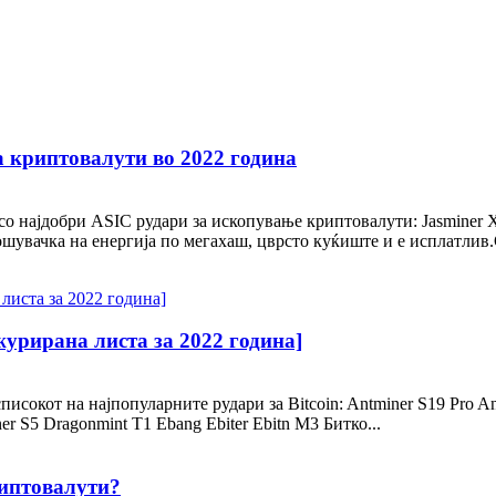
а криптовалути во 2022 година
со најдобри ASIC рудари за ископување криптовалути: Jasminer 
шувачка на енергија по мегахаш, цврсто куќиште и е исплатлив.G
журирана листа за 2022 година]
 списокот на најпопуларните рудари за Bitcoin: Antminer S19 Pro
r S5 Dragonmint T1 Ebang Ebiter Ebitn M3 Битко...
риптовалути?