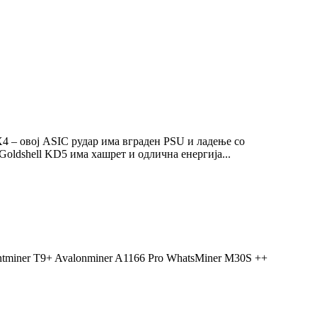
X4 – овој ASIC рудар има вграден PSU и ладење со
oldshell KD5 има хашрет и одлична енергија...
 Antminer T9+ Avalonminer A1166 Pro WhatsMiner M30S ++