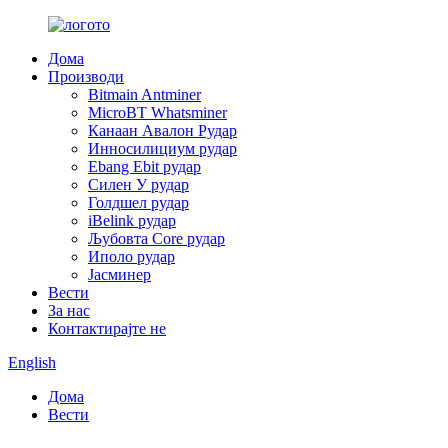
Дома
Производи
Bitmain Antminer
MicroBT Whatsminer
Канаан Авалон Рудар
Инносилициум рудар
Ebang Ebit рудар
Силен У рудар
Голдшел рудар
iBelink рудар
Љубовта Core рудар
Иполо рудар
Јасминер
Вести
За нас
Контактирајте не
English
Дома
Вести