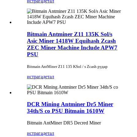
истрага
детал
Bitmain Antminer Z11 135K Sol/s
Asic Miner 1418W Equihash Zcash
ZEC Miner Machine Include APW7
PSU
Bitmain AntMiner Z11 135 KSol / s Zcash рудар
истрага
детал
DCR Mining Antminer Dr5 Miner
34th/S со PSU Bitmain 1610W
Bitmain AntMiner DR5 Decred Miner
истрага
детал