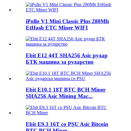
iPollo V1 Mini Classic Plus 280Mh
EtHash ETC Miner WIFI
Ebit E12 44T SHA256 Asic рудар
БТК машина за рударство
Ebit E10.1 18T BTC BCH Miner
SHA256 Asic Mining Mac...
Ebit E9.3 16T со PSU Asic Bitcoin
BTC BCH Miner