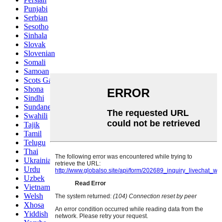
Punjabi
Serbian
Sesotho
Sinhala
Slovak
Slovenian
Somali
Samoan
Scots Gaelic
Shona
Sindhi
Sundanese
Swahili
Tajik
Tamil
Telugu
Thai
Ukrainian
Urdu
Uzbek
Vietnamese
Welsh
Xhosa
Yiddish