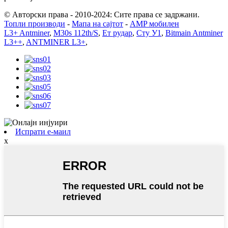
© Авторски права - 2010-2024: Сите права се задржани.
Топли производи
-
Мапа на сајтот
-
AMP мобилен
L3+ Antminer
,
M30s 112th/S
,
Ет рудар
,
Сту У1
,
Bitmain Antminer
L3++
,
ANTMINER L3+
,
Испрати е-маил
x