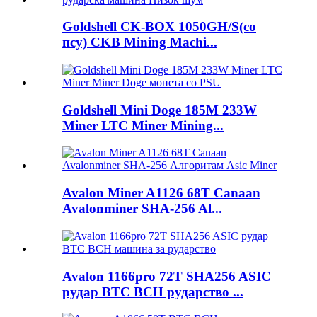
Goldshell CK-BOX 1050GH/S(со
псу) CKB Mining Machi...
Goldshell Mini Doge 185M 233W
Miner LTC Miner Mining...
Avalon Miner A1126 68T Canaan
Avalonminer SHA-256 Al...
Avalon 1166pro 72T SHA256 ASIC
рудар BTC BCH рударство ...