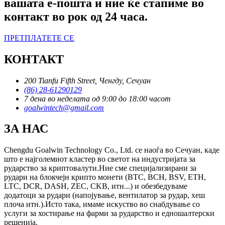
вашата е-пошта и ние ќе стапиме во
контакт во рок од 24 часа.
ПРЕТПЛАТЕТЕ СЕ
КОНТАКТ
200 Tianfu Fifth Street, Ченгду, Сечуан
(86) 28-61290129
7 дена во неделата од 9:00 до 18:00 часот
goalwintech@gmail.com
ЗА НАС
Chengdu Goalwin Technology Co., Ltd. се наоѓа во Сечуан, каде
што е најголемиот кластер во светот на индустријата за
рударство за криптовалути.Ние сме специјализирани за
рудари на блокчејн крипто монети (BTC, BCH, BSV, ETH,
LTC, DCR, DASH, ZEC, CKB, итн...) и обезбедуваме
додатоци за рудари (напојување, вентилатор за рудар, хеш
плоча итн.).Исто така, имаме искуство во снабдување со
услуги за хостирање на фарми за рударство и едношалтерски
решенија.