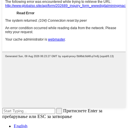
Притиснете Enter за
пребарување или ESC за затворање
English