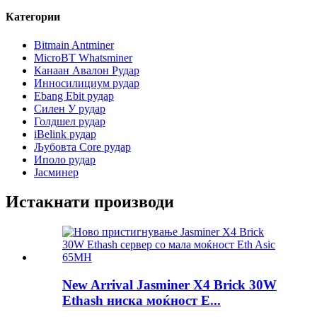
Категории
Bitmain Antminer
MicroBT Whatsminer
Канаан Авалон Рудар
Инносилициум рудар
Ebang Ebit рудар
Силен У рудар
Голдшел рудар
iBelink рудар
Љубовта Core рудар
Иполо рудар
Јасминер
Истакнати производи
New Arrival Jasminer X4 Brick 30W
Ethash ниска моќност E...