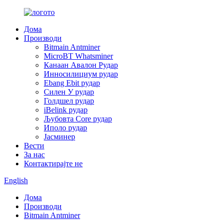
Дома
Производи
Bitmain Antminer
MicroBT Whatsminer
Канаан Авалон Рудар
Инносилициум рудар
Ebang Ebit рудар
Силен У рудар
Голдшел рудар
iBelink рудар
Љубовта Core рудар
Иполо рудар
Јасминер
Вести
За нас
Контактирајте не
English
Дома
Производи
Bitmain Antminer