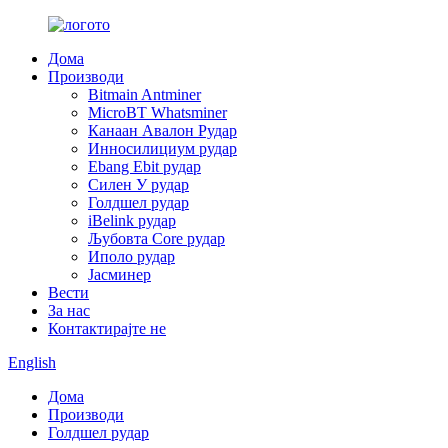
Дома
Производи
Bitmain Antminer
MicroBT Whatsminer
Канаан Авалон Рудар
Инносилициум рудар
Ebang Ebit рудар
Силен У рудар
Голдшел рудар
iBelink рудар
Љубовта Core рудар
Иполо рудар
Јасминер
Вести
За нас
Контактирајте не
English
Дома
Производи
Голдшел рудар