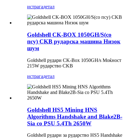
истрага
детал
Goldshell CK-BOX 1050GH/S(со
псу) CKB рударска машина Низок
шум
Goldshell рудари CK-Box 1050GH/s Моќност
215W рударство CKB
истрага
детал
Goldshell HS5 Mining HNS
Algorithms Handshake and Blake2B-
Sia со PSU 5.4Th 2650W
Goldshell рудари за рударство HS5 Handshake