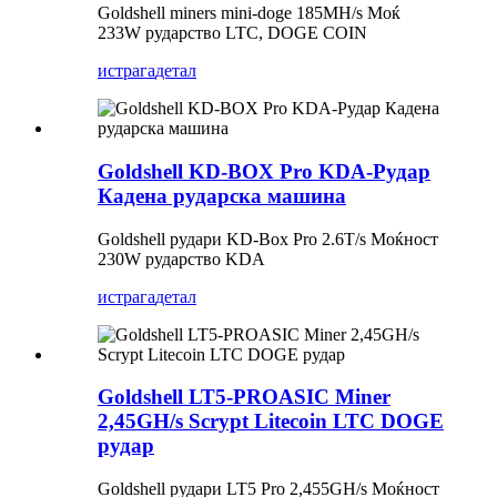
Goldshell miners mini-doge 185MH/s Моќ
233W рударство LTC, DOGE COIN
истрага
детал
Goldshell KD-BOX Pro KDA-Рудар
Кадена рударска машина
Goldshell рудари KD-Box Pro 2.6T/s Моќност
230W рударство KDA
истрага
детал
Goldshell LT5-PROASIC Miner
2,45GH/s Scrypt Litecoin LTC DOGE
рудар
Goldshell рудари LT5 Pro 2,455GH/s Моќност