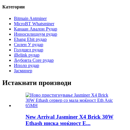
Категории
Bitmain Antminer
MicroBT Whatsminer
Канаан Авалон Рудар
Инносилициум рудар
Ebang Ebit рудар
Силен У рудар
Голдшел рудар
iBelink рудар
Љубовта Core рудар
Иполо рудар
Јасминер
Истакнати производи
New Arrival Jasminer X4 Brick 30W
Ethash ниска моќност E...