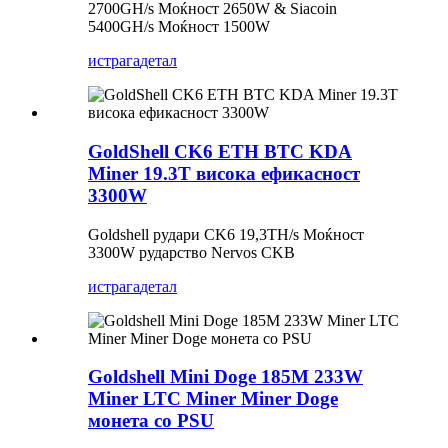
2700GH/s Моќност 2650W & Siacoin
5400GH/s Моќност 1500W
истрага
детал
GoldShell CK6 ETH BTC KDA
Miner 19.3T висока ефикасност
3300W
Goldshell рудари CK6 19,3TH/s Моќност
3300W рударство Nervos CKB
истрага
детал
Goldshell Mini Doge 185M 233W
Miner LTC Miner Miner Doge
монета со PSU