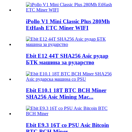
iPollo V1 Mini Classic Plus 280Mh
EtHash ETC Miner WIFI
Ebit E12 44T SHA256 Asic рудар
БТК машина за рударство
Ebit E10.1 18T BTC BCH Miner
SHA256 Asic Mining Mac...
Ebit E9.3 16T со PSU Asic Bitcoin
BTC BCH Miner