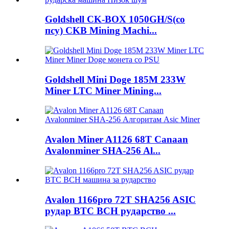
Goldshell CK-BOX 1050GH/S(со
псу) CKB Mining Machi...
Goldshell Mini Doge 185M 233W
Miner LTC Miner Mining...
Avalon Miner A1126 68T Canaan
Avalonminer SHA-256 Al...
Avalon 1166pro 72T SHA256 ASIC
рудар BTC BCH рударство ...