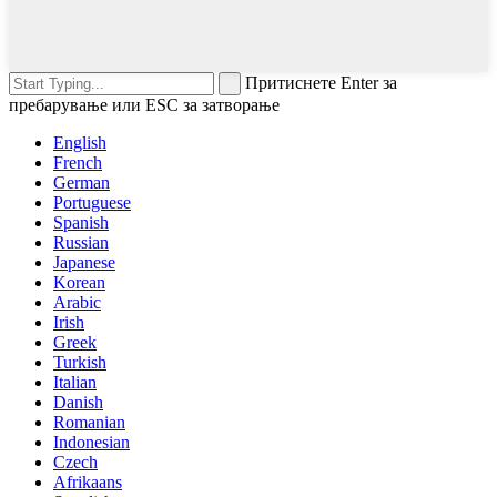
Притиснете Enter за
пребарување или ESC за затворање
English
French
German
Portuguese
Spanish
Russian
Japanese
Korean
Arabic
Irish
Greek
Turkish
Italian
Danish
Romanian
Indonesian
Czech
Afrikaans