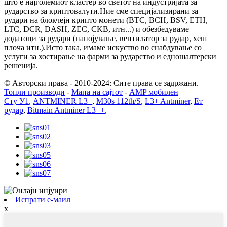
што е најголемиот кластер во светот на индустријата за
рударство за криптовалути.Ние сме специјализирани за
рудари на блокчејн крипто монети (BTC, BCH, BSV, ETH,
LTC, DCR, DASH, ZEC, CKB, итн...) и обезбедуваме
додатоци за рудари (напојување, вентилатор за рудар, хеш
плоча итн.).Исто така, имаме искуство во снабдување со
услуги за хостирање на фарми за рударство и едношалтерски
решенија.
© Авторски права - 2010-2024: Сите права се задржани.
Топли производи
-
Мапа на сајтот
-
AMP мобилен
Сту У1
,
ANTMINER L3+
,
M30s 112th/S
,
L3+ Antminer
,
Ет
рудар
,
Bitmain Antminer L3++
,
Испрати е-маил
x