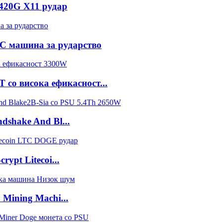
420G X11 рудар
 HC машина за рударство
со висока ефикасност...
dshake And Bl...
ypt Litecoi...
Mining Machi...