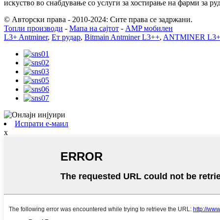
искуство во снабдување со услуги за хостирање на фарми за ру
© Авторски права - 2010-2024: Сите права се задржани.
Топли производи
-
Мапа на сајтот
-
AMP мобилен
L3+ Antminer
,
Ет рудар
,
Bitmain Antminer L3++
,
ANTMINER L3
Испрати е-маил
x