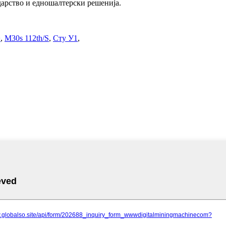
дарство и едношалтерски решенија.
+
,
M30s 112th/S
,
Сту У1
,