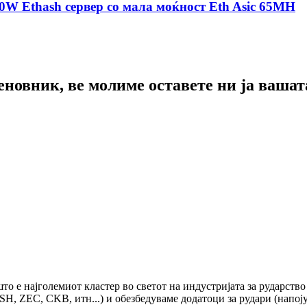
0W Ethash сервер со мала моќност Eth Asic 65MH
новник, ве молиме оставете ни ја вашат
 што е најголемиот кластер во светот на индустријата за рударст
 ZEC, CKB, итн...) и обезбедуваме додатоци за рудари (напојув