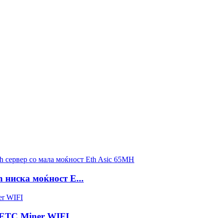
h ниска моќност E...
h ETC Miner WIFI