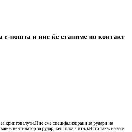
а е-пошта и ние ќе стапиме во контакт
во за криптовалути.Ние сме специјализирани за рудари на
ање, вентилатор за рудар, хеш плоча итн.).Исто така, имаме