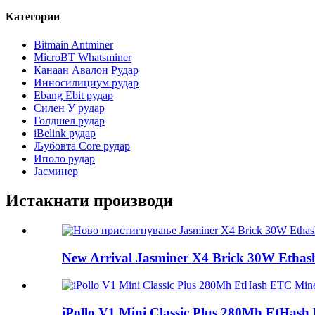
Категории
Bitmain Antminer
MicroBT Whatsminer
Канаан Авалон Рудар
Инносилициум рудар
Ebang Ebit рудар
Силен У рудар
Голдшел рудар
iBelink рудар
Љубовта Core рудар
Иполо рудар
Јасминер
Истакнати производи
New Arrival Jasminer X4 Brick 30W Ethas
iPollo V1 Mini Classic Plus 280Mh EtHas