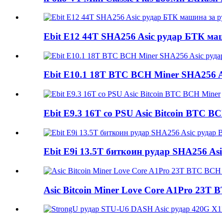
Ebit E12 44T SHA256 Asic рудар БТК ма
Ebit E10.1 18T BTC BCH Miner SHA256 As
Ebit E9.3 16T со PSU Asic Bitcoin BTC B
Ebit E9i 13.5T биткоин рудар SHA256 Asi
Asic Bitcoin Miner Love Core A1Pro 23T 