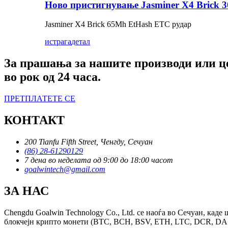
Ново пристигнување Jasminer X4 Brick 3
Jasminer X4 Brick 65Mh EtHash ETC рудар
истрага
детал
За прашања за нашите производи или це
во рок од 24 часа.
ПРЕТПЛАТЕТЕ СЕ
КОНТАКТ
200 Tianfu Fifth Street, Ченгду, Сечуан
(86) 28-61290129
7 дена во неделата од 9:00 до 18:00 часот
goalwintech@gmail.com
ЗА НАС
Chengdu Goalwin Technology Co., Ltd. се наоѓа во Сечуан, каде
блокчејн крипто монети (BTC, BCH, BSV, ETH, LTC, DCR, DASH,