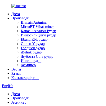
Дома
Производи
Bitmain Antminer
MicroBT Whatsminer
Канаан Авалон Рудар
Инносилициум рудар
Ebang Ebit рудар
Силен У рудар
Голдшел рудар
iBelink рудар
Љубовта Core рудар
Иполо рудар
Јасминер
Вести
За нас
Контактирајте не
English
Дома
Производи
Јасминер