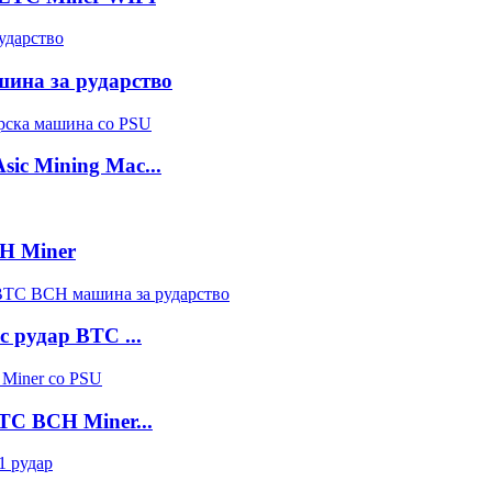
шина за рударство
ic Mining Mac...
CH Miner
c рудар BTC ...
BTC BCH Miner...