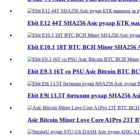
Ebit E12 44T SHA256 Asic рудар БТК ма
Ebit E10.1 18T BTC BCH Miner SHA256 As
Ebit E9.3 16T со PSU Asic Bitcoin BTC B
Ebit E9i 13.5T биткоин рудар SHA256 Asi
Asic Bitcoin Miner Love Core A1Pro 23T 