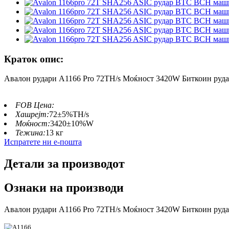
Краток опис:
Авалон рудари A1166 Pro 72TH/s Моќност 3420W Биткоин руд
FOB Цена:
Хашрејт:
72±5%TH/s
Моќност:
3420±10%W
Тежина:
13 кг
Испратете ни е-пошта
Детали за производот
Ознаки на производи
Авалон рудари A1166 Pro 72TH/s Моќност 3420W Биткоин руд