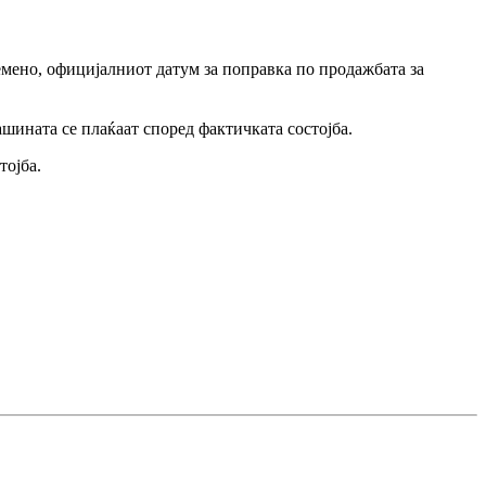
мено, официјалниот датум за поправка по продажбата за
ашината се плаќаат според фактичката состојба.
тојба.