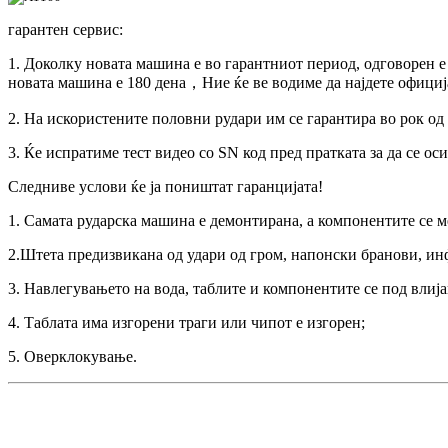
гарантен сервис:
1. Доколку новата машина е во гарантниот период, одговорен 
новата машина е 180 дена，Ние ќе ве водиме да најдете офици
2. На искористените половни рудари им се гарантира во рок од
3. Ќе испратиме тест видео со SN код пред пратката за да се ос
Следниве услови ќе ја поништат гаранцијата!
1. Самата рударска машина е демонтирана, а компонентите се м
2.Штета предизвикана од удари од гром, напонски бранови, и
3. Навлегувањето на вода, таблите и компонентите се под влијан
4. Таблата има изгорени траги или чипот е изгорен;
5. Оверклокување.