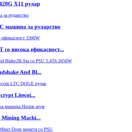
420G X11 рудар
 HC машина за рударство
со висока ефикасност...
dshake And Bl...
ypt Litecoi...
Mining Machi...