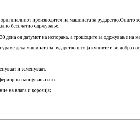
е оригиналниот производител на машината за рударство.Општо зе
јално бесплатно одржување.
 30 дена од датумот на испорака, а трошоците за одржување на м
игураме дека машината за рударство што ја купивте е во добра сос
енуваат и заменуваат.
нфериорни напојувања итн.
ие на влага и корозија;