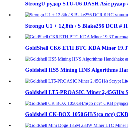
StrongU рудар STU-U6 DASH Asic рудар 
Strongu U1 + 12,8th / S Blake256 DCR #
GoldShell CK6 ETH BTC KDA Miner 19.3T 
Goldshell HS5 Mining HNS Algorithms Han
Goldshell LT5-PROASIC Miner 2,45GH/s Scr
Goldshell CK-BOX 1050GH/S(со псу) CKB 