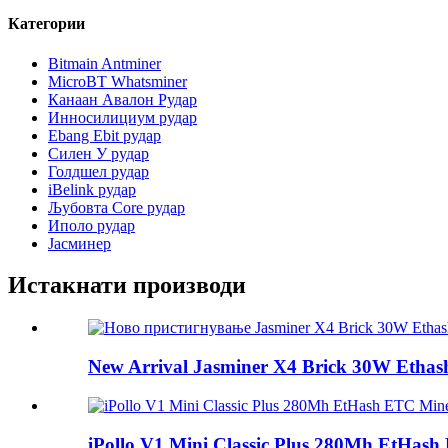
Категории
Bitmain Antminer
MicroBT Whatsminer
Канаан Авалон Рудар
Инносилициум рудар
Ebang Ebit рудар
Силен У рудар
Голдшел рудар
iBelink рудар
Љубовта Core рудар
Иполо рудар
Јасминер
Истакнати производи
New Arrival Jasminer X4 Brick 30W Ethas
iPollo V1 Mini Classic Plus 280Mh EtHas