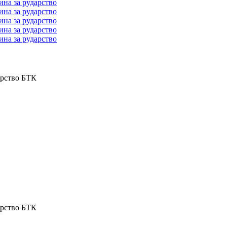
арство БТК
арство БТК