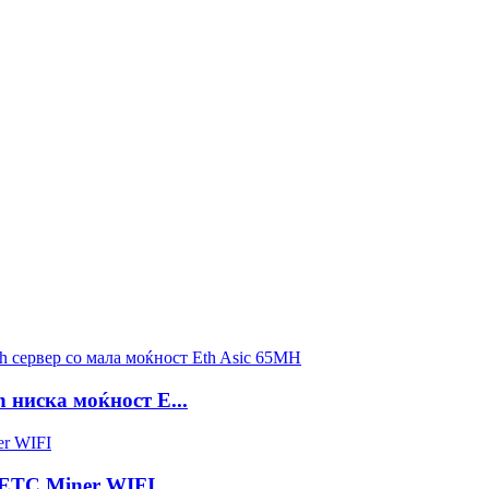
h ниска моќност E...
h ETC Miner WIFI