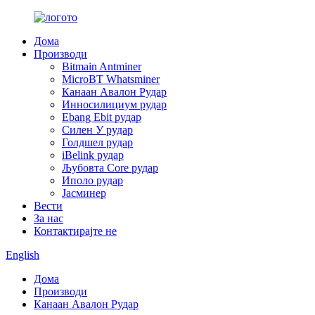
Дома
Производи
Bitmain Antminer
MicroBT Whatsminer
Канаан Авалон Рудар
Инносилициум рудар
Ebang Ebit рудар
Силен У рудар
Голдшел рудар
iBelink рудар
Љубовта Core рудар
Иполо рудар
Јасминер
Вести
За нас
Контактирајте не
English
Дома
Производи
Канаан Авалон Рудар