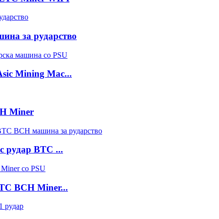
шина за рударство
ic Mining Mac...
CH Miner
c рудар BTC ...
BTC BCH Miner...