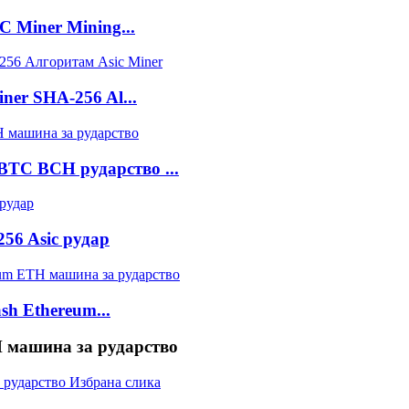
C Miner Mining...
ner SHA-256 Al...
BTC BCH рударство ...
6 Asic рудар
sh Ethereum...
 машина за рударство