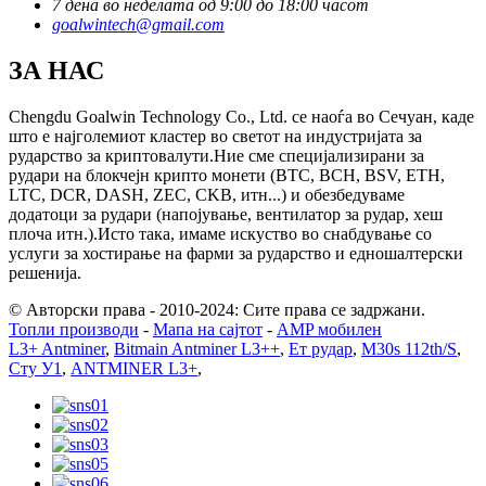
7 дена во неделата од 9:00 до 18:00 часот
goalwintech@gmail.com
ЗА НАС
Chengdu Goalwin Technology Co., Ltd. се наоѓа во Сечуан, каде
што е најголемиот кластер во светот на индустријата за
рударство за криптовалути.Ние сме специјализирани за
рудари на блокчејн крипто монети (BTC, BCH, BSV, ETH,
LTC, DCR, DASH, ZEC, CKB, итн...) и обезбедуваме
додатоци за рудари (напојување, вентилатор за рудар, хеш
плоча итн.).Исто така, имаме искуство во снабдување со
услуги за хостирање на фарми за рударство и едношалтерски
решенија.
© Авторски права - 2010-2024: Сите права се задржани.
Топли производи
-
Мапа на сајтот
-
AMP мобилен
L3+ Antminer
,
Bitmain Antminer L3++
,
Ет рудар
,
M30s 112th/S
,
Сту У1
,
ANTMINER L3+
,