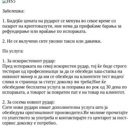
Забелешка:
1. Бидејќи цената на рударот се менува во секое време со
пазарот на криптовалути, ние нема да прифаќаме барања за
рефундирање или враќање по испораката.
2. Не се вклучени сите увозни такси или давачки.
По услуга:
1. За искористениот рудар:
Пред испораката на секој искористен рудар, тој ќе биде строго
тестиран од професионалци за да се обезбеди хаш-стапка на
нивниот минер и да им се обезбеди на клиентите тест видео/
слики и страница за статус доколку ви треба;Ние ќе
обезбедиме бесплатна услуга за поправка во рок од 30 дена по
испораката, а товарот за повратен пат е на товар на клиентот.
2. За сосема новиот рудар:
Сите нови рудари имаат дополнителна услуга што ја
обезбедува оригиналниот производител.Ве молиме прочитајте
го упатството за употреба и контактирајте го центарот за пост-
сервис доколку е потребно.