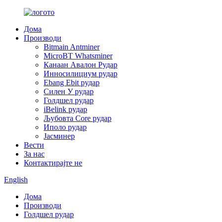
Дома
Производи
Bitmain Antminer
MicroBT Whatsminer
Канаан Авалон Рудар
Инносилициум рудар
Ebang Ebit рудар
Силен У рудар
Голдшел рудар
iBelink рудар
Љубовта Core рудар
Иполо рудар
Јасминер
Вести
За нас
Контактирајте не
English
Дома
Производи
Голдшел рудар