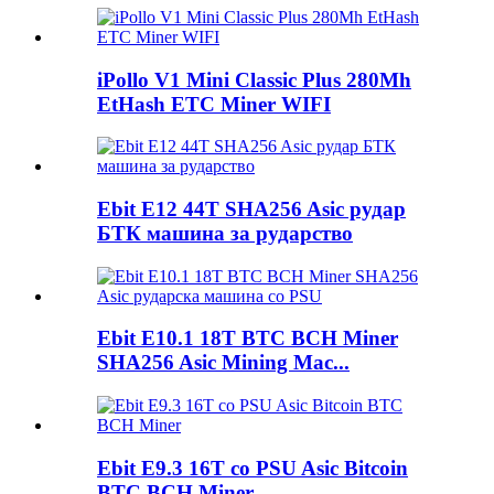
iPollo V1 Mini Classic Plus 280Mh
EtHash ETC Miner WIFI
Ebit E12 44T SHA256 Asic рудар
БТК машина за рударство
Ebit E10.1 18T BTC BCH Miner
SHA256 Asic Mining Mac...
Ebit E9.3 16T со PSU Asic Bitcoin
BTC BCH Miner