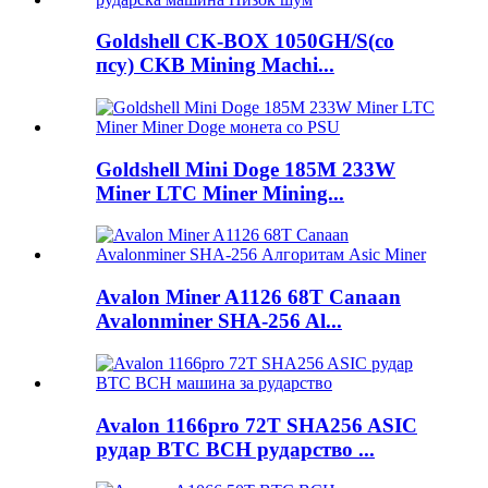
Goldshell CK-BOX 1050GH/S(со
псу) CKB Mining Machi...
Goldshell Mini Doge 185M 233W
Miner LTC Miner Mining...
Avalon Miner A1126 68T Canaan
Avalonminer SHA-256 Al...
Avalon 1166pro 72T SHA256 ASIC
рудар BTC BCH рударство ...