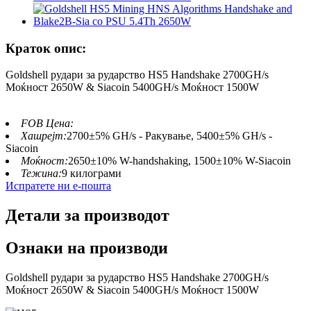
Краток опис:
Goldshell рудари за рударство HS5 Handshake 2700GH/s
Моќност 2650W & Siacoin 5400GH/s Моќност 1500W
FOB Цена:
Хашрејт:
2700±5% GH/s - Ракување, 5400±5% GH/s -
Siacoin
Моќност:
2650±10% W-handshaking, 1500±10% W-Siacoin
Тежина:
9 килограми
Испратете ни е-пошта
Детали за производот
Ознаки на производи
Goldshell рудари за рударство HS5 Handshake 2700GH/s
Моќност 2650W & Siacoin 5400GH/s Моќност 1500W