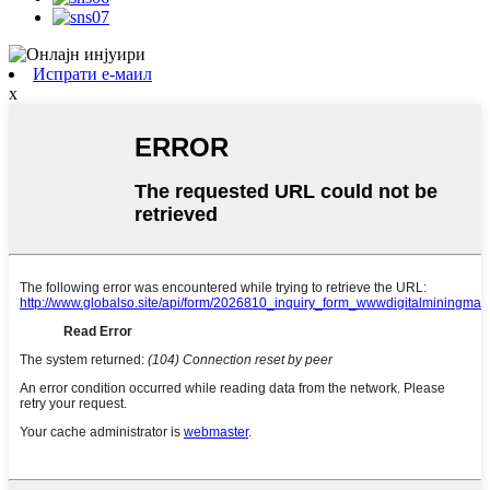
Испрати е-маил
x