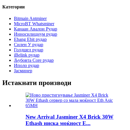
Категории
Bitmain Antminer
MicroBT Whatsminer
Канаан Авалон Рудар
Инносилициум рудар
Ebang Ebit рудар
Силен У рудар
Голдшел рудар
iBelink рудар
Љубовта Core рудар
Иполо рудар
Јасминер
Истакнати производи
New Arrival Jasminer X4 Brick 30W
Ethash ниска моќност E...