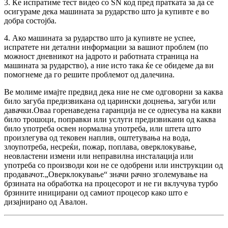
3. Ќе испратиме тест видео со SN код пред пратката за да се
осигураме дека машината за рударство што ја купивте е во
добра состојба.
4. Ако машината за рударство што ја купивте не успее,
испратете ни детални информации за вашиот проблем (по
можност дневникот на јадрото и работната страница на
машината за рударство), а ние исто така ќе се обидеме да ви
помогнеме да го решите проблемот од далечина.
Ве молиме имајте предвид дека ние не сме одговорни за каква
било загуба предизвикана од царински доцнења, загуби или
давачки.Оваа горенаведена гаранција не се однесува на какви
било трошоци, поправки или услуги предизвикани од каква
било употреба освен нормална употреба, или штета што
произлегува од тековен наплив, оштетувања на вода,
злоупотреба, несреќи, пожар, поплава, оверклокување,
неовластени измени или неправилна инсталација или
употреба со производи кои не се одобрени или инструкции од
продавачот.„Оверклокување“ значи рачно зголемување на
брзината на обработка на процесорот и не ги вклучува турбо
брзините иницирани од самиот процесор како што е
дизајнирано од Авалон.