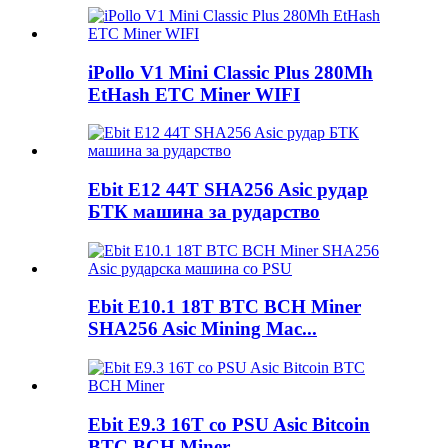
iPollo V1 Mini Classic Plus 280Mh
EtHash ETC Miner WIFI
Ebit E12 44T SHA256 Asic рудар
БТК машина за рударство
Ebit E10.1 18T BTC BCH Miner
SHA256 Asic Mining Mac...
Ebit E9.3 16T со PSU Asic Bitcoin
BTC BCH Miner