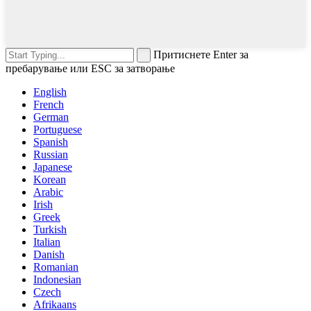
Притиснете Enter за
пребарување или ESC за затворање
English
French
German
Portuguese
Spanish
Russian
Japanese
Korean
Arabic
Irish
Greek
Turkish
Italian
Danish
Romanian
Indonesian
Czech
Afrikaans