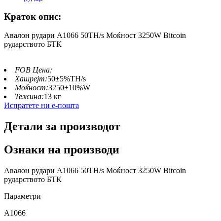
Краток опис:
Авалон рудари A1066 50TH/s Моќност 3250W Bitcoin
рударството БТК
FOB Цена:
Хашрејт:
50±5%TH/s
Моќност:
3250±10%W
Тежина:
13 кг
Испратете ни е-пошта
Детали за производот
Ознаки на производи
Авалон рудари A1066 50TH/s Моќност 3250W Bitcoin
рударството БТК
Параметри
A1066