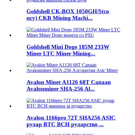
Goldshell CK-BOX 1050GH/S(со
псу) CKB Mining Machi...
Goldshell Mini Doge 185M 233W
Miner LTC Miner Mining...
Avalon Miner A1126 68T Canaan
Avalonminer SHA-256 Al...
Avalon 1166pro 72T SHA256 ASIC
рудар BTC BCH рударство ...