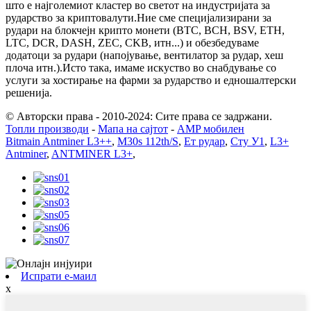
што е најголемиот кластер во светот на индустријата за
рударство за криптовалути.Ние сме специјализирани за
рудари на блокчејн крипто монети (BTC, BCH, BSV, ETH,
LTC, DCR, DASH, ZEC, CKB, итн...) и обезбедуваме
додатоци за рудари (напојување, вентилатор за рудар, хеш
плоча итн.).Исто така, имаме искуство во снабдување со
услуги за хостирање на фарми за рударство и едношалтерски
решенија.
© Авторски права - 2010-2024: Сите права се задржани.
Топли производи
-
Мапа на сајтот
-
AMP мобилен
Bitmain Antminer L3++
,
M30s 112th/S
,
Ет рудар
,
Сту У1
,
L3+
Antminer
,
ANTMINER L3+
,
Испрати е-маил
x