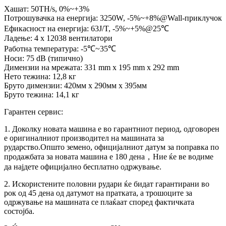
Хашат: 50TH/s, 0%~+3%
Потрошувачка на енергија: 3250W, -5%~+8%@Wall-приклучок
Ефикасност на енергија: 63J/T, -5%~+5%@25℃
Ладење: 4 x 12038 вентилатори
Работна температура: -5℃~35℃
Носи: 75 dB (типично)
Димензии на мрежата: 331 mm x 195 mm x 292 mm
Нето тежина: 12,8 кг
Бруто димензии: 420мм x 290мм x 395мм
Бруто тежина: 14,1 кг
Гарантен сервис:
1. Доколку новата машина е во гарантниот период, одговорен
е оригиналниот производител на машината за
рударство.Општо земено, официјалниот датум за поправка по
продажбата за новата машина е 180 дена，Ние ќе ве водиме
да најдете официјално бесплатно одржување.
2. Искористените половни рудари ќе бидат гарантирани во
рок од 45 дена од датумот на пратката, а трошоците за
одржување на машината се плаќаат според фактичката
состојба.