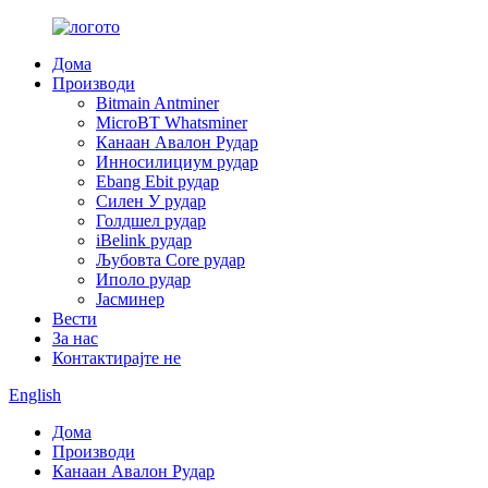
Дома
Производи
Bitmain Antminer
MicroBT Whatsminer
Канаан Авалон Рудар
Инносилициум рудар
Ebang Ebit рудар
Силен У рудар
Голдшел рудар
iBelink рудар
Љубовта Core рудар
Иполо рудар
Јасминер
Вести
За нас
Контактирајте не
English
Дома
Производи
Канаан Авалон Рудар