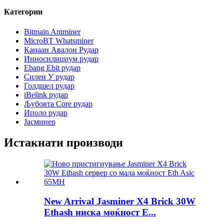
Категории
Bitmain Antminer
MicroBT Whatsminer
Канаан Авалон Рудар
Инносилициум рудар
Ebang Ebit рудар
Силен У рудар
Голдшел рудар
iBelink рудар
Љубовта Core рудар
Иполо рудар
Јасминер
Истакнати производи
New Arrival Jasminer X4 Brick 30W
Ethash ниска моќност E...