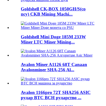
Goldshell CK-BOX 1050GH/S(со
псу) CKB Mining Machi...
Goldshell Mini Doge 185M 233W
Miner LTC Miner Mining...
Avalon Miner A1126 68T Canaan
Avalonminer SHA-256 Al...
Avalon 1166pro 72T SHA256 ASIC
рудар BTC BCH рударство ...