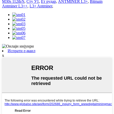
M30s 112th/S
,
Сту У1
,
Ет рудар
,
ANTMINER L3+
,
Bitmain
Antminer L3++
,
L3+ Antminer
,
Испрати е-маил
x