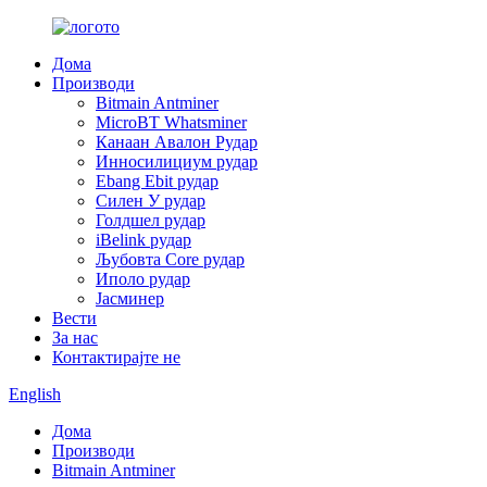
Дома
Производи
Bitmain Antminer
MicroBT Whatsminer
Канаан Авалон Рудар
Инносилициум рудар
Ebang Ebit рудар
Силен У рудар
Голдшел рудар
iBelink рудар
Љубовта Core рудар
Иполо рудар
Јасминер
Вести
За нас
Контактирајте не
English
Дома
Производи
Bitmain Antminer