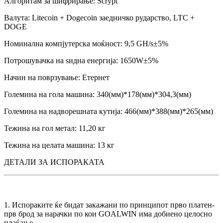
Алгоритам за шифрирање: Scrypt
Валута: Litecoin + Dogecoin заедничко рударство, LTC +
DOGE
Номинална компјутерска моќност: 9,5 GH/s±5%
Потрошувачка на ѕидна енергија: 1650W±5%
Начин на поврзување: Етернет
Големина на гола машина: 340(мм)*178(мм)*304,3(мм)
Големина на надворешната кутија: 466(мм)*388(мм)*265(мм)
Тежина на гол метал: 11,20 кг
Тежина на целата машина: 13 кг
ДЕТАЛИ ЗА ИСПОРАКАТА
1. Испораките ќе бидат закажани по принципот прво платен-
прв брод за нарачки по кои GOALWIN има добиено целосно
плаќање.