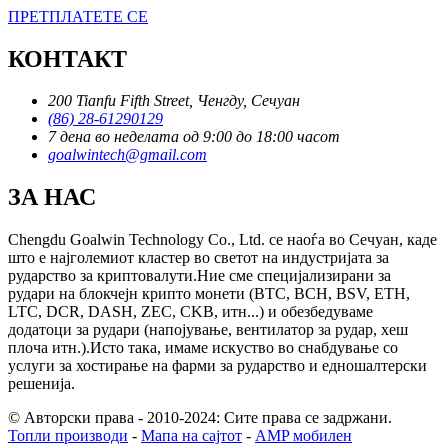
ПРЕТПЛАТЕТЕ СЕ
КОНТАКТ
200 Tianfu Fifth Street, Ченгду, Сечуан
(86) 28-61290129
7 дена во неделата од 9:00 до 18:00 часот
goalwintech@gmail.com
ЗА НАС
Chengdu Goalwin Technology Co., Ltd. се наоѓа во Сечуан, каде
што е најголемиот кластер во светот на индустријата за
рударство за криптовалути.Ние сме специјализирани за
рудари на блокчејн крипто монети (BTC, BCH, BSV, ETH,
LTC, DCR, DASH, ZEC, CKB, итн...) и обезбедуваме
додатоци за рудари (напојување, вентилатор за рудар, хеш
плоча итн.).Исто така, имаме искуство во снабдување со
услуги за хостирање на фарми за рударство и едношалтерски
решенија.
© Авторски права - 2010-2024: Сите права се задржани.
Топли производи
-
Мапа на сајтот
-
AMP мобилен