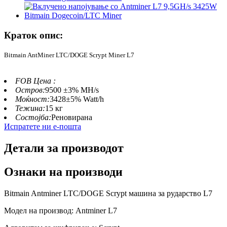
Краток опис:
Bitmain AntMiner LTC/DOGE Scrypt Miner L7
FOB Цена :
Остров:
9500 ±3% MH/s
Моќност:
3428±5% Watt/h
Тежина:
15 кг
Состојба:
Реновирана
Испратете ни е-пошта
Детали за производот
Ознаки на производи
Bitmain Antminer LTC/DOGE Scrypt машина за рударство L7
Модел на производ: Antminer L7