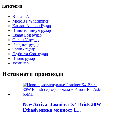
Категории
Bitmain Antminer
MicroBT Whatsminer
Канаан Авалон Рудар
Инносилициум рудар
Ebang Ebit рудар
Силен У рудар
Голдшел рудар
iBelink рудар
Љубовта Core рудар
Иполо рудар
Јасминер
Истакнати производи
New Arrival Jasminer X4 Brick 30W
Ethash ниска моќност E...