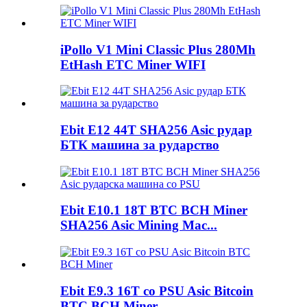
iPollo V1 Mini Classic Plus 280Mh
EtHash ETC Miner WIFI
Ebit E12 44T SHA256 Asic рудар
БТК машина за рударство
Ebit E10.1 18T BTC BCH Miner
SHA256 Asic Mining Mac...
Ebit E9.3 16T со PSU Asic Bitcoin
BTC BCH Miner