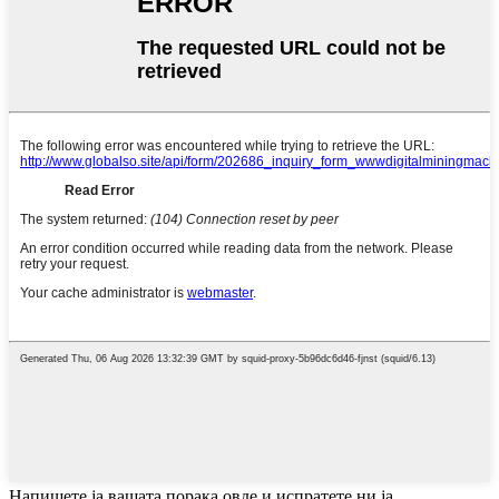
Напишете ја вашата порака овде и испратете ни ја