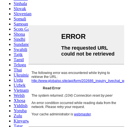
Sinhala
Slovak
Slovenian
Somali
Samoan
Scots Gaelic
Shona
Sindhi
Sundanese
Swahili
Tajik
Tamil
Telugu
Thai
Ukrainian
Urdu
Uzbek
Vietnamese
Welsh
Xhosa
Yiddish
Yoruba
Zulu
Kinyarwanda
Tatar