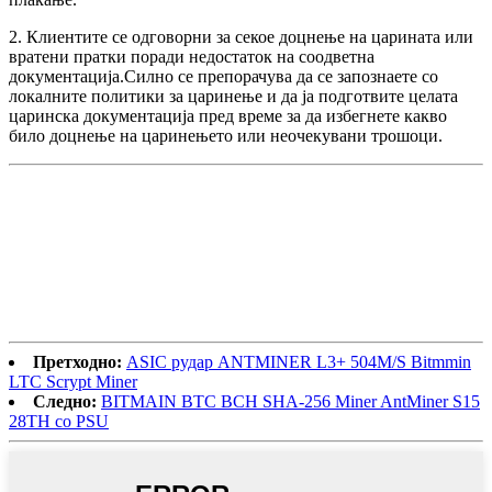
2. Клиентите се одговорни за секое доцнење на царината или
вратени пратки поради недостаток на соодветна
документација.Силно се препорачува да се запознаете со
локалните политики за царинење и да ја подготвите целата
царинска документација пред време за да избегнете какво
било доцнење на царинењето или неочекувани трошоци.
Претходно:
ASIC рудар ANTMINER L3+ 504M/S Bitmmin
LTC Scrypt Miner
Следно:
BITMAIN BTC BCH SHA-256 Miner AntMiner S15
28TH со PSU