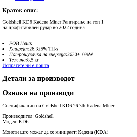
Краток опис:
Goldshell KD6 Kadena Miner Рангирање на топ 1
најпрофитабилен рудар во 2022 година
FOB Цена:
Хашрејт:
26,3±5% TH/s
Потрошувачка на енергија:
2630±10%W
Тежина:
8,5 кг
Испратете ни е-пошта
Детали за производот
Ознаки на производи
Спецификации на Goldshell KD6 26.3th Kadena Miner:
Производител: Goldshell
Модел: KD6
Монети што можат да се минираат: Кадена (KDA)