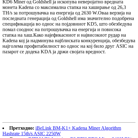
KD6 Miner од Goldshell ја ископува неверојатно вредната
монета Kadena со максимална стапка на хаширање од 26,3
TH/s за потрошувачка на енергија од 2630 W.Оваа верзија на
последната генерација од Goldshell има значително подобрена
спецификација во однос на појдовниот KD5, што обезбедува
помал сооднос на потрошувачка на енергија и повисока
стапка на хаш.Како најефикасниот и највисокиот рудар на
Kadena кој ја надминува најблиската конкуренција, обезбедува
најголема профитабилност во однос на кој било друг ASIC на
пазарот се додека KDA ја држи својата вредност.
Претходно:
iBeLink BM-K1+ Kadena Miner Algorithm
Hashrate 15th/s ASIC 2250W