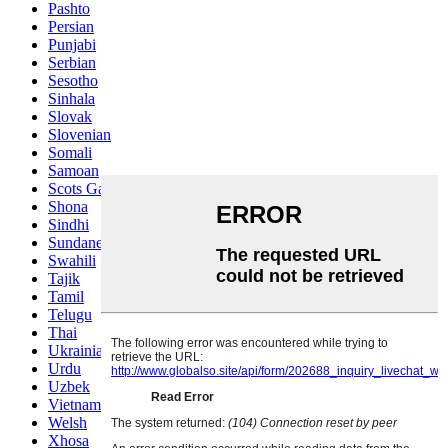
Pashto
Persian
Punjabi
Serbian
Sesotho
Sinhala
Slovak
Slovenian
Somali
Samoan
Scots Gaelic
Shona
Sindhi
Sundanese
Swahili
Tajik
Tamil
Telugu
Thai
Ukrainian
Urdu
Uzbek
Vietnamese
Welsh
Xhosa