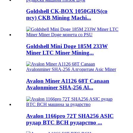
Goldshell CK-BOX 1050GH/S(со
псу) CKB Mining Machi...
Goldshell Mini Doge 185M 233W
Miner LTC Miner Mining...
Avalon Miner A1126 68T Canaan
Avalonminer SHA-256 Al...
Avalon 1166pro 72T SHA256 ASIC
рудар BTC BCH рударство ...