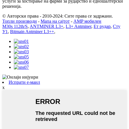
услуги за хостирање на фарми за рударство и едношалтерски
решенија.
© Авторски права - 2010-2024: Сите права се задржани.
Топли производи
-
Мапа на сајтот
-
AMP мобилен
M30s 112th/S
,
ANTMINER L3+
,
L3+ Antminer
,
Ет рудар
,
Сту
У1
,
Bitmain Antminer L3++
,
Испрати е-маил
x