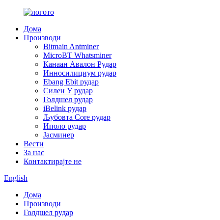
Дома
Производи
Bitmain Antminer
MicroBT Whatsminer
Канаан Авалон Рудар
Инносилициум рудар
Ebang Ebit рудар
Силен У рудар
Голдшел рудар
iBelink рудар
Љубовта Core рудар
Иполо рудар
Јасминер
Вести
За нас
Контактирајте не
English
Дома
Производи
Голдшел рудар