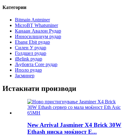
Категории
Bitmain Antminer
MicroBT Whatsminer
Канаан Авалон Рудар
Инносилициум рудар
Ebang Ebit рудар
Силен У рудар
Голдшел рудар
iBelink рудар
Љубовта Core рудар
Иполо рудар
Јасминер
Истакнати производи
New Arrival Jasminer X4 Brick 30W
Ethash ниска моќност E...