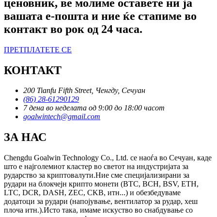
ценовник, ве молиме оставете ни ја
вашата е-пошта и ние ќе стапиме во
контакт во рок од 24 часа.
ПРЕТПЛАТЕТЕ СЕ
КОНТАКТ
200 Tianfu Fifth Street, Ченгду, Сечуан
(86) 28-61290129
7 дена во неделата од 9:00 до 18:00 часот
goalwintech@gmail.com
ЗА НАС
Chengdu Goalwin Technology Co., Ltd. се наоѓа во Сечуан, каде
што е најголемиот кластер во светот на индустријата за
рударство за криптовалути.Ние сме специјализирани за
рудари на блокчејн крипто монети (BTC, BCH, BSV, ETH,
LTC, DCR, DASH, ZEC, CKB, итн...) и обезбедуваме
додатоци за рудари (напојување, вентилатор за рудар, хеш
плоча итн.).Исто така, имаме искуство во снабдување со