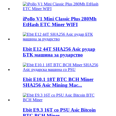
iPollo V1 Mini Classic Plus 280Mh
EtHash ETC Miner WIFI
Ebit E12 44T SHA256 Asic рудар
БТК машина за рударство
Ebit E10.1 18T BTC BCH Miner
SHA256 Asic Mining Mac...
Ebit E9.3 16T со PSU Asic Bitcoin
BTC BCH Miner