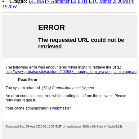
Следно:
BITMAIN Antminer E9 ETH ETC Miner 2400MH/s
1920W