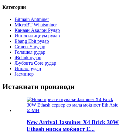
Категории
Bitmain Antminer
MicroBT Whatsminer
Канаан Авалон Рудар
Инносилициум рудар
Ebang Ebit рудар
Силен У рудар
Голдшел рудар
iBelink рудар
Љубовта Core рудар
Иполо рудар
Јасминер
Истакнати производи
New Arrival Jasminer X4 Brick 30W
Ethash ниска моќност E...