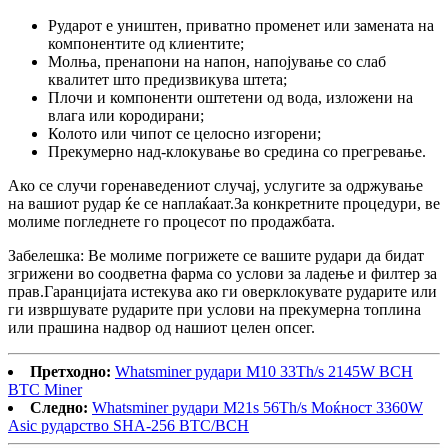
Рударот е уништен, приватно променет или замената на
компонентите од клиентите;
Молња, пренапони на напон, напојување со слаб
квалитет што предизвикува штета;
Плочи и компоненти оштетени од вода, изложени на
влага или кородирани;
Колото или чипот се целосно изгорени;
Прекумерно над-клокување во средина со прегревање.
Ако се случи горенаведениот случај, услугите за одржување
на вашиот рудар ќе се наплаќаат.За конкретните процедури, ве
молиме погледнете го процесот по продажбата.
Забелешка: Ве молиме погрижете се вашите рудари да бидат
згрижени во соодветна фарма со услови за ладење и филтер за
прав.Гаранцијата истекува ако ги оверклокувате рударите или
ги извршувате рударите при услови на прекумерна топлина
или прашина надвор од нашиот целен опсег.
Претходно:
Whatsminer рудари M10 33Th/s 2145W BCH
BTC Miner
Следно:
Whatsminer рудари M21s 56Th/s Моќност 3360W
Asic рударство SHA-256 BTC/BCH