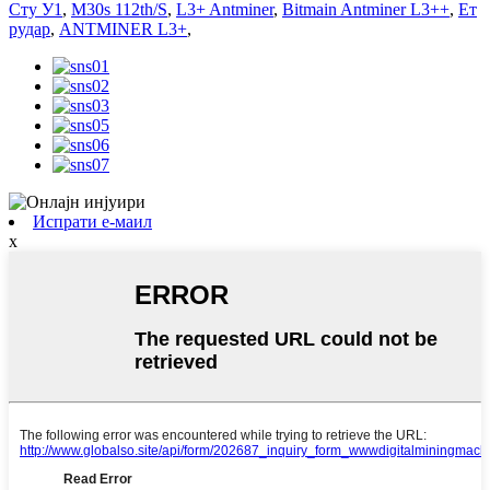
Сту У1
,
M30s 112th/S
,
L3+ Antminer
,
Bitmain Antminer L3++
,
Ет
рудар
,
ANTMINER L3+
,
Испрати е-маил
x