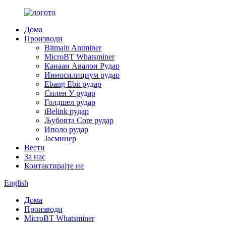
Дома
Производи
Bitmain Antminer
MicroBT Whatsminer
Канаан Авалон Рудар
Инносилициум рудар
Ebang Ebit рудар
Силен У рудар
Голдшел рудар
iBelink рудар
Љубовта Core рудар
Иполо рудар
Јасминер
Вести
За нас
Контактирајте не
English
Дома
Производи
MicroBT Whatsminer