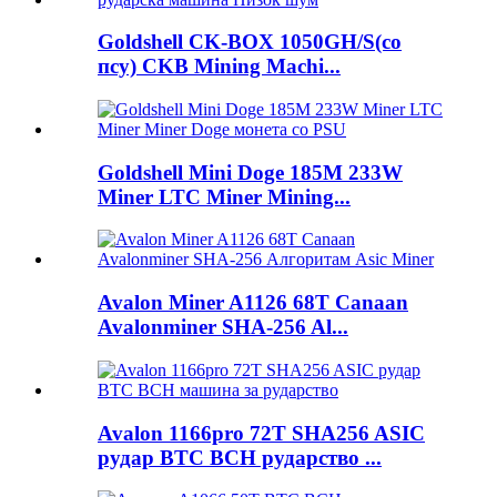
Goldshell CK-BOX 1050GH/S(со
псу) CKB Mining Machi...
Goldshell Mini Doge 185M 233W
Miner LTC Miner Mining...
Avalon Miner A1126 68T Canaan
Avalonminer SHA-256 Al...
Avalon 1166pro 72T SHA256 ASIC
рудар BTC BCH рударство ...