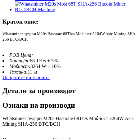
Краток опис:
Whatsminer рудари M20s Hashrate 68Th/s Моќност 3264W Asic Mining SHA-
256 BTC/BCH
FOB Цена:
Хашрејт:
68 TH/s ± 5%
Моќност:
3264 W ± 10%
Тежина:
11 кг
Испратете ни е-пошта
Детали за производот
Ознаки на производи
Whatsminer рудари M20s Hashrate 68Th/s Моќност 3264W Asic
Mining SHA-256 BTC/BCH