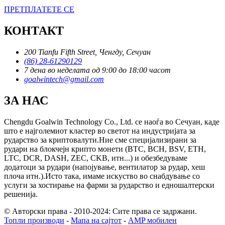
ПРЕТПЛАТЕТЕ СЕ
КОНТАКТ
200 Tianfu Fifth Street, Ченгду, Сечуан
(86) 28-61290129
7 дена во неделата од 9:00 до 18:00 часот
goalwintech@gmail.com
ЗА НАС
Chengdu Goalwin Technology Co., Ltd. се наоѓа во Сечуан, каде
што е најголемиот кластер во светот на индустријата за
рударство за криптовалути.Ние сме специјализирани за
рудари на блокчејн крипто монети (BTC, BCH, BSV, ETH,
LTC, DCR, DASH, ZEC, CKB, итн...) и обезбедуваме
додатоци за рудари (напојување, вентилатор за рудар, хеш
плоча итн.).Исто така, имаме искуство во снабдување со
услуги за хостирање на фарми за рударство и едношалтерски
решенија.
© Авторски права - 2010-2024: Сите права се задржани.
Топли производи
-
Мапа на сајтот
-
AMP мобилен