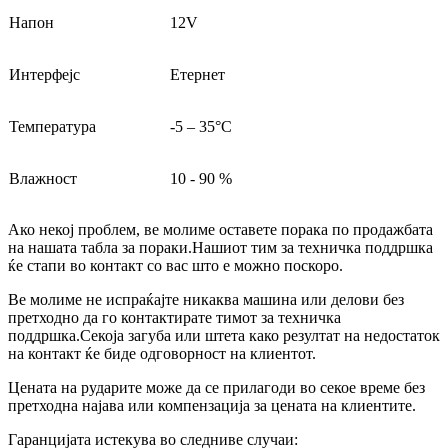
Напон
12V
Интерфејс
Етернет
Температура
-5 – 35°C
Влажност
10 - 90 %
Ако некој проблем, ве молиме оставете порака по продажбата
на нашата табла за пораки.Нашиот тим за техничка поддршка
ќе стапи во контакт со вас што е можно поскоро.
Ве молиме не испраќајте никаква машина или делови без
претходно да го контактирате тимот за техничка
поддршка.Секоја загуба или штета како резултат на недостаток
на контакт ќе биде одговорност на клиентот.
Цената на рударите може да се прилагоди во секое време без
претходна најава или компензација за цената на клиентите.
Гаранцијата истекува во следниве случаи: