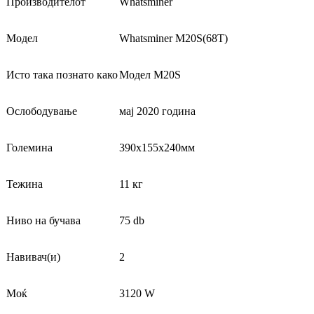
Производителот
Whatsminer
Модел
Whatsminer M20S(68T)
Исто така познато како
Модел M20S
Ослободување
мај 2020 година
Големина
390х155х240мм
Тежина
11 кг
Ниво на бучава
75 db
Навивач(и)
2
Моќ
3120 W