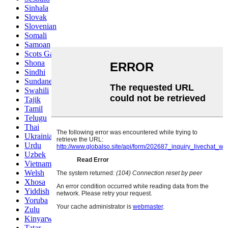
Sinhala
Slovak
Slovenian
Somali
Samoan
Scots Gaelic
Shona
Sindhi
Sundanese
Swahili
Tajik
Tamil
Telugu
Thai
Ukrainian
Urdu
Uzbek
Vietnamese
Welsh
Xhosa
Yiddish
Yoruba
Zulu
Kinyarwanda
Tatar