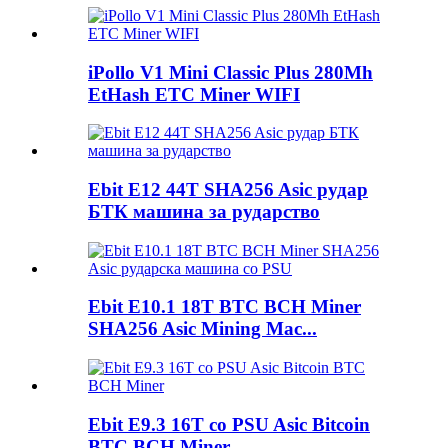
iPollo V1 Mini Classic Plus 280Mh
EtHash ETC Miner WIFI
Ebit E12 44T SHA256 Asic рудар
БТК машина за рударство
Ebit E10.1 18T BTC BCH Miner
SHA256 Asic Mining Mac...
Ebit E9.3 16T со PSU Asic Bitcoin
BTC BCH Miner