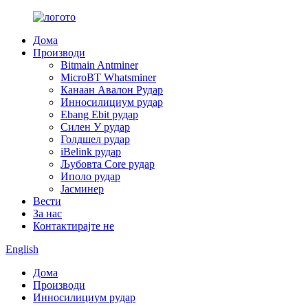
Дома
Производи
Bitmain Antminer
MicroBT Whatsminer
Канаан Авалон Рудар
Инносилициум рудар
Ebang Ebit рудар
Силен У рудар
Голдшел рудар
iBelink рудар
Љубовта Core рудар
Иполо рудар
Јасминер
Вести
За нас
Контактирајте не
English
Дома
Производи
Инносилициум рудар