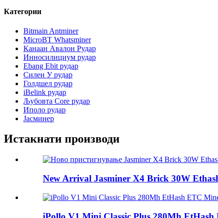
Категории
Bitmain Antminer
MicroBT Whatsminer
Канаан Авалон Рудар
Инносилициум рудар
Ebang Ebit рудар
Силен У рудар
Голдшел рудар
iBelink рудар
Љубовта Core рудар
Иполо рудар
Јасминер
Истакнати производи
New Arrival Jasminer X4 Brick 30W Ethas
iPollo V1 Mini Classic Plus 280Mh EtHas