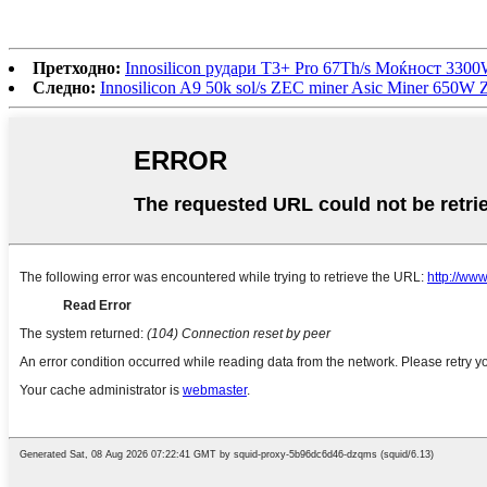
Претходно:
Innosilicon рудари T3+ Pro 67Th/s Моќност 33
Следно:
Innosilicon A9 50k sol/s ZEC miner Asic Miner 650W