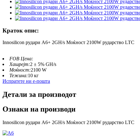
Краток опис:
Innosilicon рудари A6+ 2GH/s Моќност 2100W рударство LTC
FOB Цена:
Хашрејт:
2 ± 5% GH/s
Моќност:
2100 W
Тежина:
10 кг
Испратете ни е-пошта
Детали за производот
Ознаки на производи
Innosilicon рудари A6+ 2GH/s Моќност 2100W рударство LTC