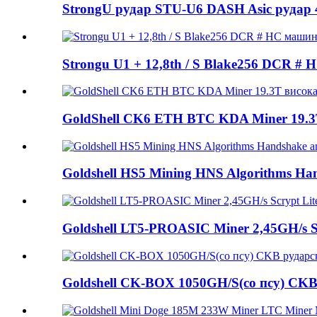
StrongU рудар STU-U6 DASH Asic рудар 
Strongu U1 + 12,8th / S Blake256 DCR #
GoldShell CK6 ETH BTC KDA Miner 19.3T 
Goldshell HS5 Mining HNS Algorithms Han
Goldshell LT5-PROASIC Miner 2,45GH/s Scr
Goldshell CK-BOX 1050GH/S(со псу) CKB 