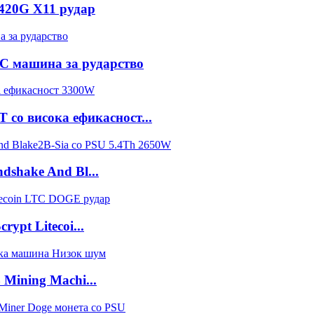
420G X11 рудар
 HC машина за рударство
со висока ефикасност...
dshake And Bl...
ypt Litecoi...
Mining Machi...