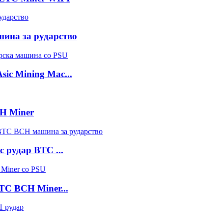
шина за рударство
ic Mining Mac...
CH Miner
c рудар BTC ...
BTC BCH Miner...