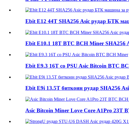
Ebit E12 44T SHA256 Asic рудар БТК ма
Ebit E10.1 18T BTC BCH Miner SHA256 As
Ebit E9.3 16T со PSU Asic Bitcoin BTC B
Ebit E9i 13.5T биткоин рудар SHA256 Asi
Asic Bitcoin Miner Love Core A1Pro 23T 