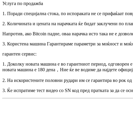
Услуга по продажба
1. Поради специјална стока, по испораката не се прифаќаат по
2. Количината и цената на нарачката ќе бидат заклучени по плаќ
Напротив, ако Bitcoin падне, оваа нарачка исто така не е дозвол
3. Користена машина Гарантираме параметри за моќност и моќно
гарантен сервис:
1. Доколку новата машина е во гарантниот период, одговорен 
новата машина е 180 дена，Ние ќе ве водиме да најдете офици
2. На искористените половни рудари им се гарантира во рок од
3. Ќе испратиме тест видео со SN код пред пратката за да се ос