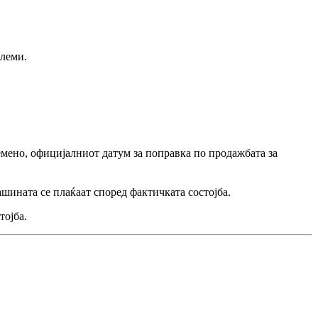
олеми.
мено, официјалниот датум за поправка по продажбата за
ашината се плаќаат според фактичката состојба.
тојба.