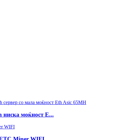
h ниска моќност E...
h ETC Miner WIFI