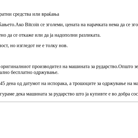
вратни средства или враќања
ањето.Ако Bitcoin се зголеми, цената на нарачката нема да се зг
ено да се откаже или да ја надополни разликата.
ст, но изгледот не е толку нов.
е оригиналниот производител на машината за рударство.Општо зе
јално бесплатно одржување.
 45 дена од датумот на испорака, а трошоците за одржување на м
игураме дека машината за рударство што ја купивте е во добра сос