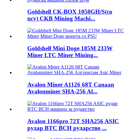
Goldshell CK-BOX 1050GH/S(со
псу) CKB Mining Machi...
Goldshell Mini Doge 185M 233W
Miner LTC Miner Mining...
Avalon Miner A1126 68T Canaan
Avalonminer SHA-256 Al...
Avalon 1166pro 72T SHA256 ASIC
рудар BTC BCH рударство ...