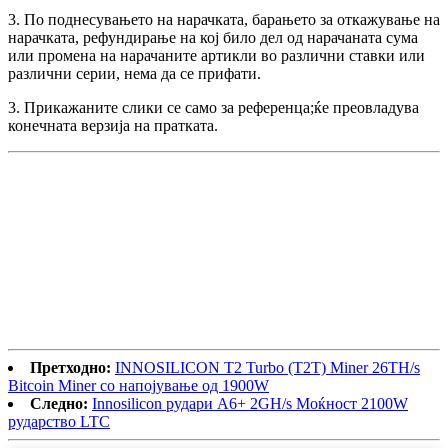
3. По поднесувањето на нарачката, барањето за откажување на
нарачката, рефундирање на кој било дел од нарачаната сума
или промена на нарачаните артикли во различни ставки или
различни серии, нема да се прифати.
3. Прикажаните слики се само за референца;ќе преовладува
конечната верзија на пратката.
Претходно:
INNOSILICON T2 Turbo (T2T) Miner 26TH/s
Bitcoin Miner со напојување од 1900W
Следно:
Innosilicon рудари A6+ 2GH/s Моќност 2100W
рударство LTC