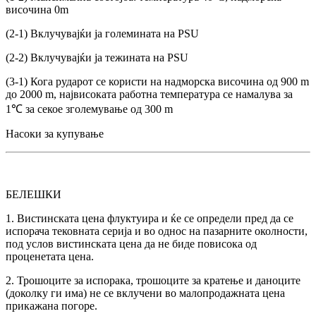
височина 0m
(2-1) Вклучувајќи ја големината на PSU
(2-2) Вклучувајќи ја тежината на PSU
(3-1) Кога рударот се користи на надморска височина од 900 m
до 2000 m, највисоката работна температура се намалува за
1℃ за секое зголемување од 300 m
Насоки за купување
БЕЛЕШКИ
1. Вистинската цена флуктуира и ќе се определи пред да се
испорача тековната серија и во однос на пазарните околности,
под услов вистинската цена да не биде повисока од
проценетата цена.
2. Трошоците за испорака, трошоците за кратење и даноците
(доколку ги има) не се вклучени во малопродажната цена
прикажана погоре.