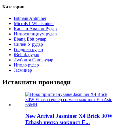
Категории
Bitmain Antminer
MicroBT Whatsminer
Канаан Авалон Рудар
Инносилициум рудар
Ebang Ebit рудар
Силен У рудар
Голдшел рудар
iBelink рудар
Љубовта Core рудар
Иполо рудар
Јасминер
Истакнати производи
New Arrival Jasminer X4 Brick 30W
Ethash ниска моќност E...