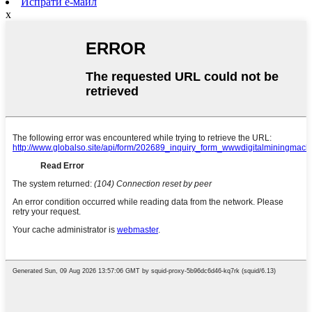
Испрати е-маил
x