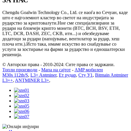
ЗА НАС
Chengdu Goalwin Technology Co., Ltd. се наоѓа во Сечуан, каде
што е најголемиот кластер во светот на индустријата за
рударство за криптовалути.Ние сме специјализирани за
рудари на блокчејн крипто монети (BTC, BCH, BSV, ETH,
LTC, DCR, DASH, ZEC, CKB, итн...) и обезбедуваме
додатоци за рудари (напојување, вентилатор за рудар, хеш
плоча итн.).Исто така, имаме искуство во снабдување со
услуги за хостирање на фарми за рударство и едношалтерски
решенија.
© Авторски права - 2010-2024: Сите права се задржани.
Топли производи
-
Мапа на сајтот
-
AMP мобилен
M30s 112th/S
,
L3+ Antminer
,
Ет рудар
,
Сту У1
,
Bitmain Antminer
L3++
,
ANTMINER L3+
,