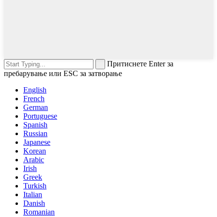
Притиснете Enter за
пребарување или ESC за затворање
English
French
German
Portuguese
Spanish
Russian
Japanese
Korean
Arabic
Irish
Greek
Turkish
Italian
Danish
Romanian