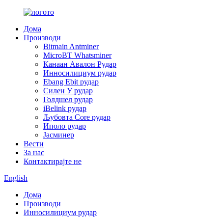
Дома
Производи
Bitmain Antminer
MicroBT Whatsminer
Канаан Авалон Рудар
Инносилициум рудар
Ebang Ebit рудар
Силен У рудар
Голдшел рудар
iBelink рудар
Љубовта Core рудар
Иполо рудар
Јасминер
Вести
За нас
Контактирајте не
English
Дома
Производи
Инносилициум рудар