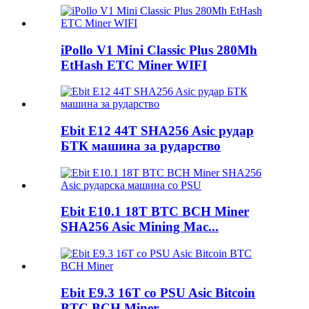
iPollo V1 Mini Classic Plus 280Mh
EtHash ETC Miner WIFI
Ebit E12 44T SHA256 Asic рудар
БТК машина за рударство
Ebit E10.1 18T BTC BCH Miner
SHA256 Asic Mining Mac...
Ebit E9.3 16T со PSU Asic Bitcoin
BTC BCH Miner