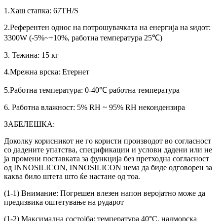
1.Хаш стапка: 67TH/S
2.Референтен однос на потрошувачката на енергија на ѕидот:
3300W (-5%~+10%, работна температура 25℃)
3. Тежина: 15 кг
4.Мрежна врска: Етернет
5.Работна температура: 0-40℃ работна температура
6. Работна влажност: 5% RH ~ 95% RH некондензира
ЗАБЕЛЕШКА:
Доколку корисникот не го користи производот во согласност
со дадените упатства, спецификации и услови дадени или не
ја промени поставката за функција без претходна согласност
од INNOSILICON, INNOSILICON нема да биде одговорен за
каква било штета што ќе настане од тоа.
(1-1) Внимание: Погрешен влезен напон веројатно може да
предизвика оштетување на рударот
(1-2) Максимална состојба: температура 40°C, надморска